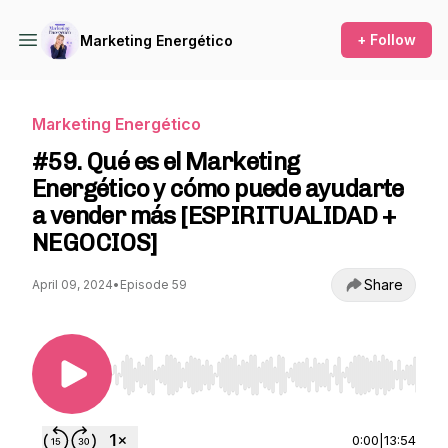
+ Follow
Marketing Energético
Marketing Energético
#59. Qué es el Marketing
Energético y cómo puede ayudarte
a vender más [ESPIRITUALIDAD +
NEGOCIOS]
Share
April 09, 2024
•
Episode 59
Use Left/Right to seek, Home/End to jump to st
0:00
|
13:54