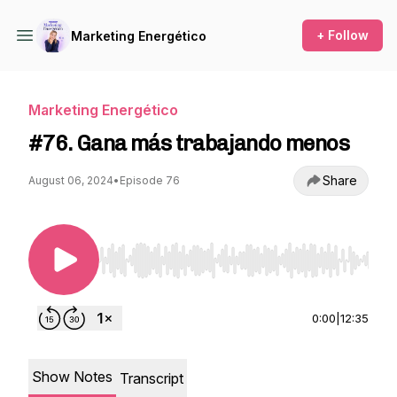
+ Follow
Marketing Energético
Marketing Energético
#76. Gana más trabajando menos
Share
August 06, 2024
•
Episode 76
Use Left/Right to seek, Home/End to jump to st
0:00
|
12:35
Show Notes
Transcript