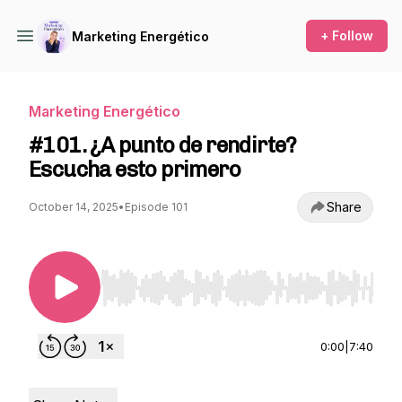
+ Follow
Marketing Energético
Marketing Energético
#101. ¿A punto de rendirte?
Escucha esto primero
Share
October 14, 2025
•
Episode 101
Use Left/Right to seek, Home/End to jump to st
0:00
|
7:40